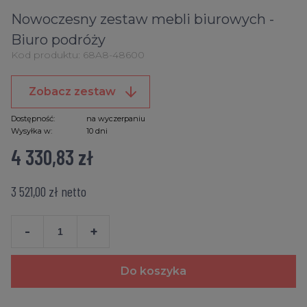
Nowoczesny zestaw mebli biurowych -
Biuro podróży
Kod produktu:
68A8-48600
Zobacz zestaw
Dostępność:
na wyczerpaniu
Wysyłka w:
10 dni
4 330,83 zł
3 521,00 zł
netto
-
+
Do koszyka