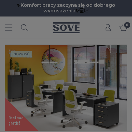
✨
Komfort pracy zaczyna się od dobrego
wyposażenia
✨💻📈
Moje
e.pl
konto
NOWOŚĆ
Dostawa
gratis!