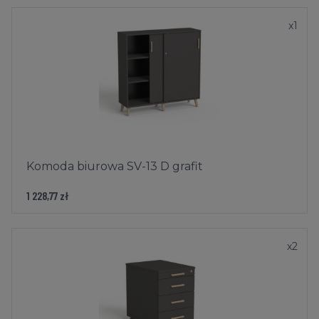
x
1
Komoda biurowa SV-13 D grafit
1 228,77 zł
x
2