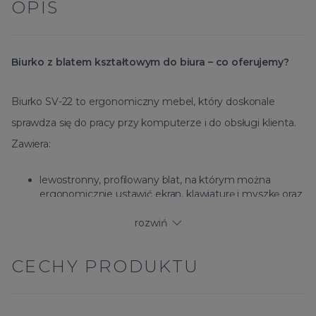
OPIS
Biurko z blatem kształtowym do biura – co oferujemy?
Biurko SV-22 to ergonomiczny mebel, który doskonale
sprawdza się do pracy przy komputerze i do obsługi klienta.
Zawiera:
lewostronny, profilowany blat, na którym można
ergonomicznie ustawić ekran, klawiaturę i myszkę oraz
wygodnie ułożyć ręce. Dzięki temu dłonie nie męczą
się podczas pracy,
rozwiń
przelotkę na kable w blacie, która pomaga utrzymać
porządek w miejscu pracy,
CECHY PRODUKTU
szeroką blendę i nogi, które zapewniają stabilność
mebla.
Aby każdy mógł zaprojektować biurko według własnego