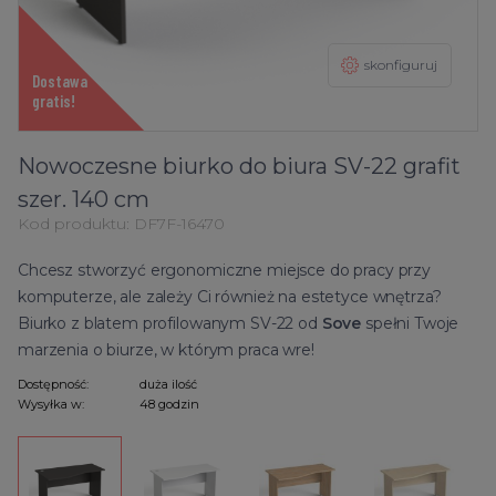
skonfiguruj
Dostawa
gratis!
Nowoczesne biurko do biura SV-22 grafit
szer. 140 cm
Kod produktu:
DF7F-16470
Chcesz stworzyć ergonomiczne miejsce do pracy przy
komputerze, ale zależy Ci również na estetyce wnętrza?
Biurko z blatem profilowanym SV-22 od
Sove
spełni Twoje
marzenia o biurze, w którym praca wre!
Dostępność:
duża ilość
Wysyłka w:
48 godzin