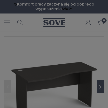
✨
Komfort pracy zaczyna się od dobrego
wyposażenia
✨💻📈
Moje
e.pl
konto