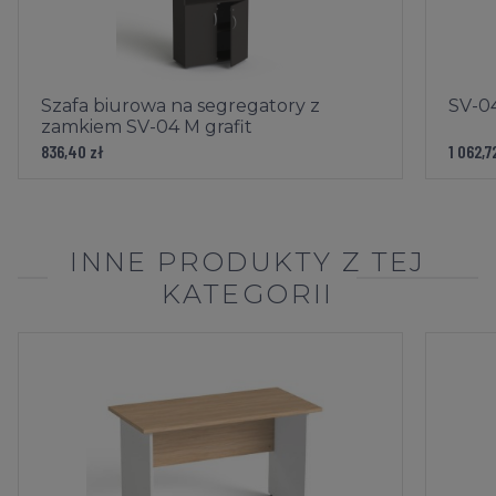
Szafa biurowa na segregatory z
SV-04
zamkiem SV-04 M grafit
836,40 zł
1 062,7
INNE PRODUKTY Z TEJ
KATEGORII