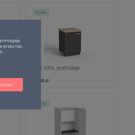
10 DNI
i pomagają
e przez nas
ch
b
SVK-100L grafit/dąb
733,08 zł
zystkie
10 DNI