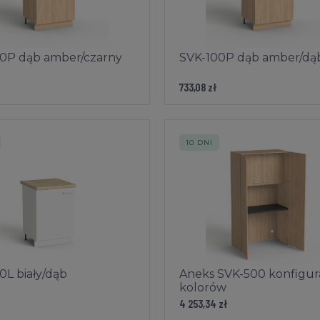
0P dąb amber/czarny
SVK-100P dąb amber/dą
733,08 zł
10 DNI
0L biały/dąb
Aneks SVK-500 konfigur
kolorów
4 253,34 zł