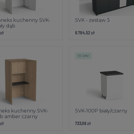
aneks kuchenny SVK-
SVK - zestaw 3
ały dąb
 zł
6 794,52 zł
10 DNI
neks kuchenny SVK-
SVK-100P biały/czarny
b amber czarny
 zł
733,08 zł