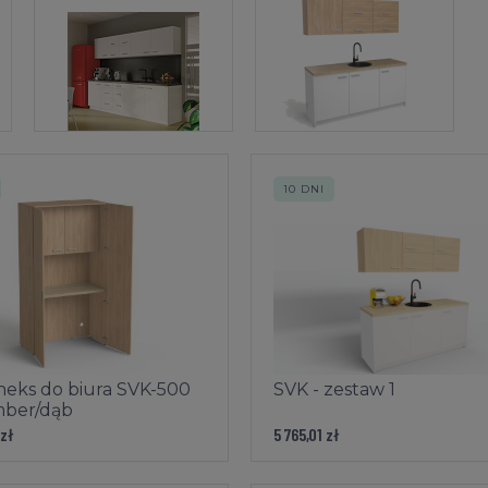
10 DNI
neks do biura SVK-500
SVK - zestaw 1
mber/dąb
 zł
5 765,01 zł