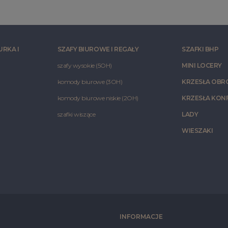
URKA I
SZAFY BIUROWE I REGAŁY
SZAFKI BHP
szafy wysokie (5OH)
MINI LOCERY
komody biurowe (3OH)
KRZESŁA OB
komody biurowe niskie (2OH)
KRZESŁA KON
szafki wiszące
LADY
WIESZAKI
INFORMACJE