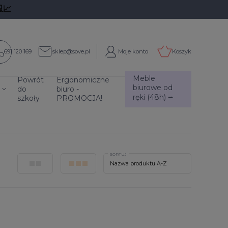
📈
691 120 169
sklep@sove.pl
Moje konto
Koszyk
Meble
Powrót
Ergonomiczne
biurowe od
do
biuro -
ręki (48h) ⭢
szkoły
PROMOCJA!
SORTUJ
Nazwa produktu A-Z