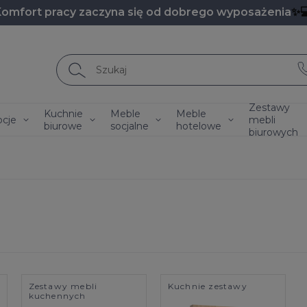
Komfort pracy zaczyna się od dobrego wyposażenia
✨
Zestawy
Kuchnie
Meble
Meble
cje
mebli
biurowe
socjalne
hotelowe
biurowych
Zestawy mebli
Kuchnie zestawy
kuchennych