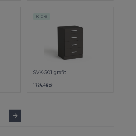
10 DNI
SVK-501 grafit
1 724,46 zł
»