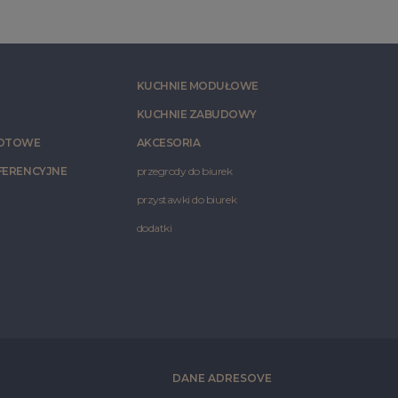
KUCHNIE MODUŁOWE
KUCHNIE ZABUDOWY
ROTOWE
AKCESORIA
FERENCYJNE
przegrody do biurek
przystawki do biurek
dodatki
DANE ADRESOVE