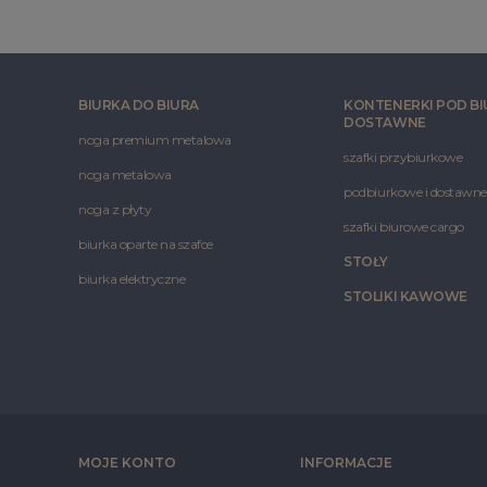
BIURKA DO BIURA
KONTENERKI POD BI
DOSTAWNE
noga premium metalowa
szafki przybiurkowe
noga metalowa
podbiurkowe i dostawne
noga z płyty
szafki biurowe cargo
biurka oparte na szafce
STOŁY
biurka elektryczne
STOLIKI KAWOWE
MOJE KONTO
INFORMACJE