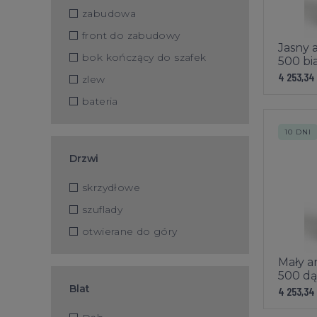
zabudowa
front do zabudowy
Jasny 
bok kończący do szafek
500 bi
4 253,34
zlew
bateria
10 DNI
Drzwi
skrzydłowe
szuflady
otwierane do góry
Mały a
500 dą
Blat
4 253,34