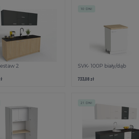
10 DNI
zestaw 2
SVK- 100P biały/dąb
zł
733,08 zł
21 DNI