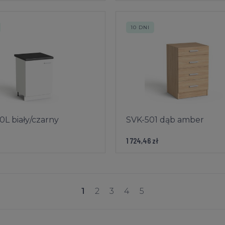
10 DNI
0L biały/czarny
SVK-501 dąb amber
1 724,46 zł
1
2
3
4
5