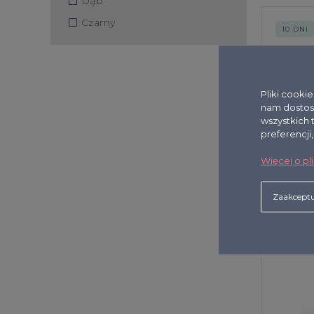
Dąb
Czarny
10 DNI
Pliki cooki
nam dostos
wszystkich 
preferencji
SVK-10
Więcej o pl
733,08 zł
Zaakceptu
10 DNI