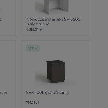
b
Nowoczesny aneks SVK-500
biały czarny
4 253,34 zł
10 DNI
ator
SVK-100L grafit/czarny
733,08 zł