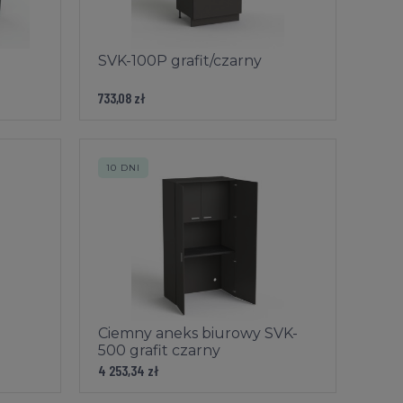
SVK-100P grafit/czarny
733,08 zł
10 DNI
Ciemny aneks biurowy SVK-
500 grafit czarny
4 253,34 zł