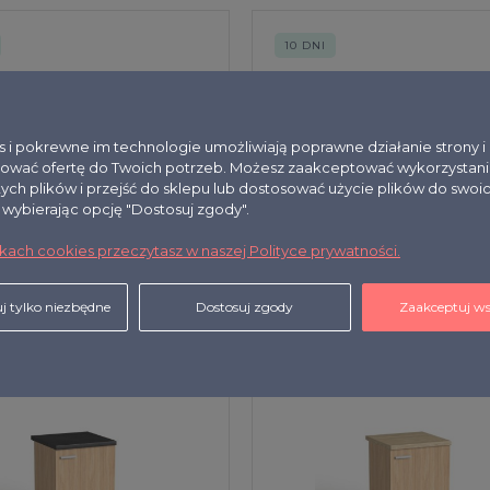
10 DNI
es i pokrewne im technologie umożliwiają poprawne działanie strony 
ować ofertę do Twoich potrzeb. Możesz zaakceptować wykorzystani
tych plików i przejść do sklepu lub dostosować użycie plików do swoi
, wybierając opcję "Dostosuj zgody".
0L dąb amber/czarny
SVK-100L dąb amber/dą
ikach cookies przeczytasz w naszej Polityce prywatności.
733,08 zł
j tylko niezbędne
Dostosuj zgody
Zaakceptuj ws
10 DNI