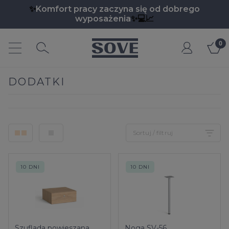
✨
Komfort pracy zaczyna się od dobrego
wyposażenia
✨💻📈
Moje
e.pl
konto
DODATKI
Sortuj / filtruj
10 DNI
10 DNI
Szuflada powieszana
Noga SV-56