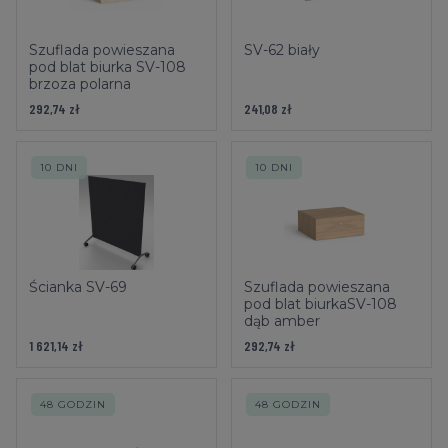
Szuflada powieszana
SV-62 biały
pod blat biurka SV-108
brzoza polarna
292,74 zł
241,08 zł
10 DNI
10 DNI
Ścianka SV-69
Szuflada powieszana
pod blat biurkaSV-108
dąb amber
1 621,14 zł
292,74 zł
48 GODZIN
48 GODZIN