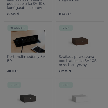
pod blat biurka SV-108
konfigurator kolorów
292,74 zł
135,30 zł
48 GODZIN
10 DNI
Port multimedialny SV-
Szuflada powieszana
80
pod blat biurka SV-108
orzech antyczny
701,10 zł
292,74 zł
10 DNI
10 DNI