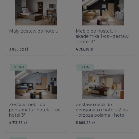
Mały zestaw do hotelu
Meble do hostelu i
akademika 1-os - zestaw
- hotel 3*
3 055,32 zł
4 713,36 zł
10 DNI
10 DNI
Zestaw mebli do
Zestaw mebli do
pensjonatu i hotelu 1-os -
pensjonatu i hotelu 2-os
hotel 3*
- brzoza polarna - hotel
3*
4 713,36 zł
5 809,29 zł