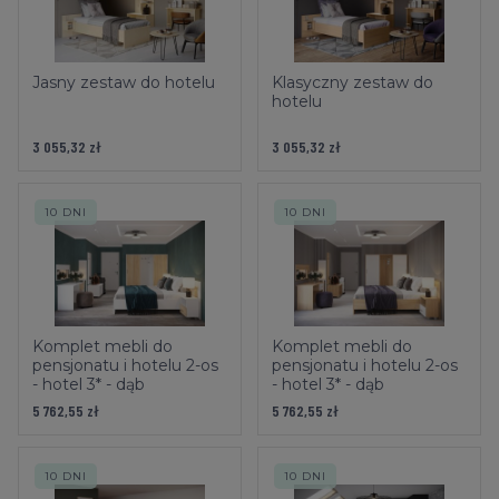
Jasny zestaw do hotelu
Klasyczny zestaw do
hotelu
3 055,32 zł
3 055,32 zł
10 DNI
10 DNI
Komplet mebli do
Komplet mebli do
pensjonatu i hotelu 2-os
pensjonatu i hotelu 2-os
- hotel 3* - dąb
- hotel 3* - dąb
amber/biały
amber/biały
5 762,55 zł
5 762,55 zł
10 DNI
10 DNI