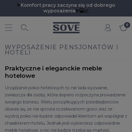
✨
Komfort pracy zaczyna się od dobrego
wyposażenia
✨💻📈
Moje
e.pl
konto
WYPOSAŻENIE PENSJONATÓW I
HOTELI
Praktyczne i eleganckie meble
hotelowe
Urządzanie pokoi hotelowych to nie lada wyzwanie,
zwłaszcza dla osoby, która dopiero rozpoczyna prowadzenie
swojego biznesu. Wielu początkujących przedsiębiorców
obawia się, że nie sprosta oczekiwaniom gości oraz że
wystrój pokoi nie będzie odpowiadał klientom ani współgrał z
charakterem hotelu. Jednak jeśli wybierzesz odpowiednie
meble hotelowe, o nic nie będzie trzeba się martwić.