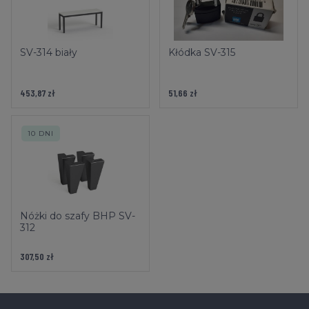
SV-314 biały
Kłódka SV-315
453,87 zł
51,66 zł
10 DNI
Nóżki do szafy BHP SV-
312
307,50 zł