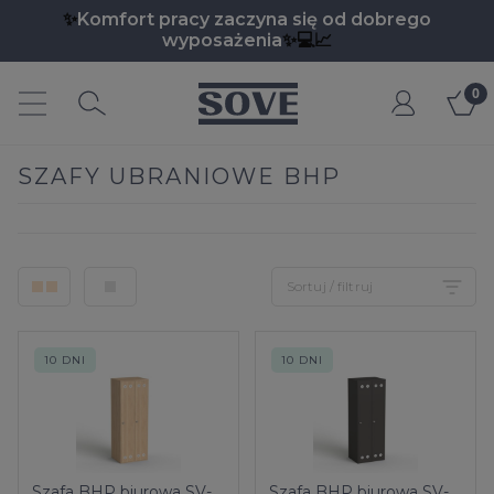
✨
Komfort pracy zaczyna się od dobrego
wyposażenia
✨💻📈
Moje
e.pl
konto
SZAFY UBRANIOWE BHP
Sortuj / filtruj
10 DNI
10 DNI
Szafa BHP biurowa SV-
Szafa BHP biurowa SV-