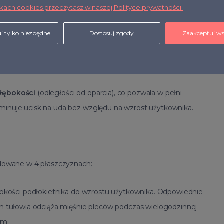
ikach cookies przeczytasz w naszej Polityce prywatności.
j tylko niezbędne
Dostosuj zgody
Zaakceptuj ws
 z
funkcją regulacji wysokości oraz kąta położenia.
h długości, a także pozwala odciążyć mięśnie odcinka
głębokości
(odległości od oparcia), co pozwala w pełni
liminuje ucisk na uda bez względu na wzrost użytkownika.
lowane w 4 płaszczyznach:
kości podłokietnika do wzrostu użytkownika. Odpowiednie
 tułowia odciąża mięśnie pleców podczas wielogodzinnej
mm.