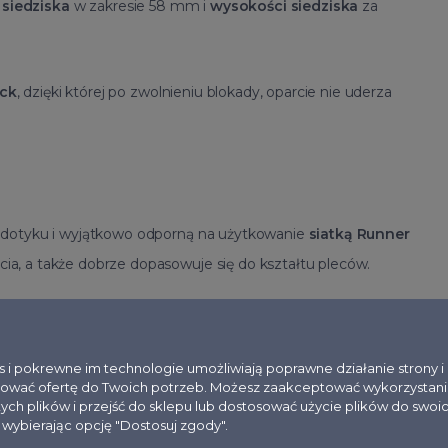
 siedziska
w zakresie 58 mm i
wysokości siedziska
za
ock
, dzięki której po zwolnieniu blokady, oparcie nie uderza
w dotyku i wyjątkowo odporną na użytkowanie
siatką Runner
ia, a także dobrze dopasowuje się do kształtu pleców.
opasowania jej do wzrostu użytkownika.
es i pokrewne im technologie umożliwiają poprawne działanie strony 
wy z regulacją głębokości
. Indywidualnych ustawień
ować ofertę do Twoich potrzeb. Możesz zaakceptować wykorzystani
tych plików i przejść do sklepu lub dostosować użycie plików do swoi
, wybierając opcję "Dostosuj zgody".