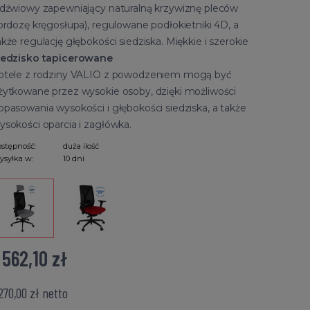
ędźwiowy zapewniający naturalną krzywiznę pleców
lordozę kręgosłupa), regulowane podłokietniki 4D, a
akże regulację głębokości siedziska. Miękkie i szerokie
iedzisko tapicerowane
otele z rodziny VALIO z powodzeniem mogą być
żytkowane przez wysokie osoby, dzięki możliwości
opasowania wysokości i głębokości siedziska, a także
ysokości oparcia i zagłówka.
stępność:
duża ilość
syłka w:
10 dni
 562,10 zł
 270,00 zł
netto