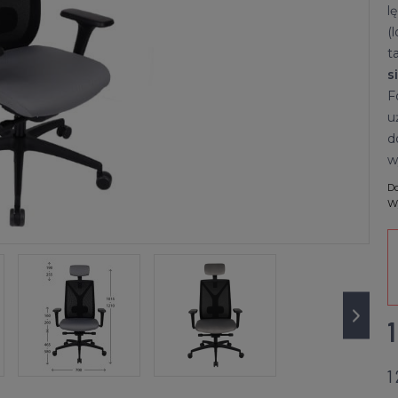
l
(
t
s
F
u
d
w
Do
Wy
1
1