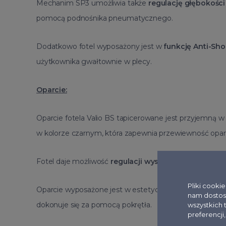
Mechanim SP3 umożliwia także
regulację głębokości
pomocą podnośnika pneumatycznego.
Dodatkowo fotel wyposażony jest w
funkcję Anti-Sh
użytkownika gwałtownie w plecy.
Oparcie:
Oparcie fotela Valio BS tapicerowane jest przyjemną 
w kolorze czarnym, która zapewnia przewiewność oparc
Fotel daje możliwość
regulacji wysokości oparcia
i d
Pliki cooki
Oparcie wyposażone jest w estetyczny
profil lędźwio
nam dostos
dokonuje się za pomocą pokrętła.
wszystkich 
preferencji