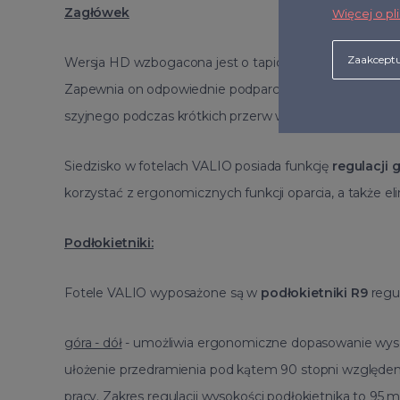
Zagłówek
Więcej o pl
Zaakceptu
Wersja HD wzbogacona jest o tapicerowany zagłówek
Zapewnia on odpowiednie podparcie pleców na całej ic
szyjnego podczas krótkich przerw w pracy.
Siedzisko w fotelach VALIO posiada funkcję
regulacji 
korzystać z ergonomicznych funkcji oparcia, a także e
Podłokietniki:
Fotele VALIO wyposażone są w
podłokietniki R9
regu
góra - dół
- umożliwia ergonomiczne dopasowanie wyso
ułożenie przedramienia pod kątem 90 stopni względem
pracy. Zakres regulacji wysokości podłokietnika to 95 