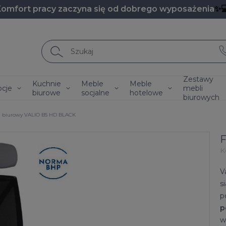
Komfort pracy zaczyna się od dobrego wyposażenia
✨
Zestawy
Kuchnie
Meble
Meble
cje
mebli
biurowe
socjalne
hotelowe
biurowych
l biurowy VALIO BS HD BLACK
F
K
V
s
p
p
w