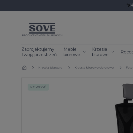
✨
Zaprojektujemy
Meble
Krzesła
Recep
Twoją przestrzeń
biurowe
biurowe
»
Krzesła biurowe
»
Krzesła biurowe obrotowe
»
Fote
NOWOŚĆ