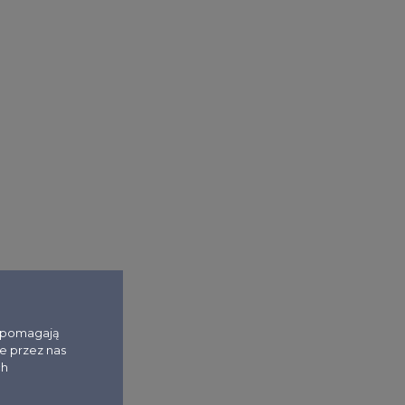
i pomagają
e przez nas
ch