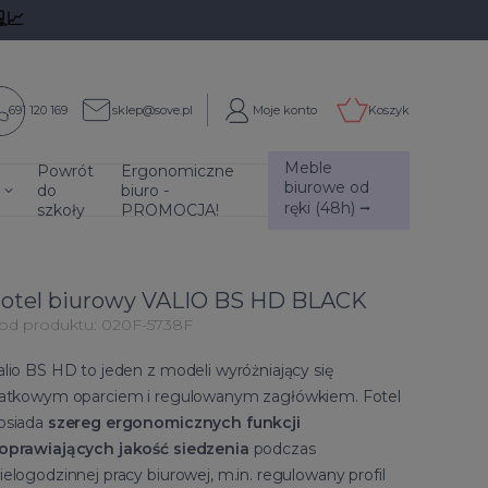
📈
691 120 169
sklep@sove.pl
Moje konto
Koszyk
Meble
Powrót
Ergonomiczne
biurowe od
do
biuro -
ręki (48h) ⭢
szkoły
PROMOCJA!
otel biurowy VALIO BS HD BLACK
od produktu:
020F-5738F
alio BS HD to jeden z modeli wyróżniający się
iatkowym oparciem i regulowanym zagłówkiem. Fotel
osiada
szereg ergonomicznych funkcji
oprawiających jakość siedzenia
podczas
ielogodzinnej pracy biurowej, m.in. regulowany profil