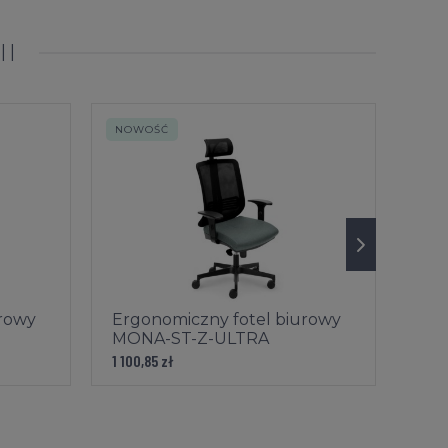
II
NOWOŚĆ
NOW
urowy
Ergonomiczny fotel biurowy
Erg
MONA-ST-Z-ULTRA
PAS
1 100,85 zł
1 137