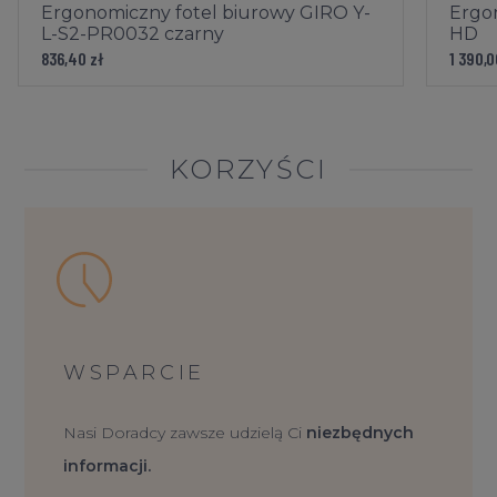
Ergonomiczny fotel biurowy GIRO Y-
Ergon
L-S2-PR0032 czarny
HD
836,40 zł
1 390,0
KORZYŚCI
Podłokietniki
: krzesło wyposażone jest w podłokietnik
regulowany w dwóch płaszczyznach:
góra - dół - umożliwia ergonomiczne dopasowanie
WSPARCIE
wysokości do wzrostu użytkownika. Odpowiednie ułożenie
przedramienia pod kątem 90 stopni względem tułowia
Nasi Doradcy zawsze udzielą Ci
niezbędnych
odciąża mięśnie pleców podczas wielogodzinnej pracy.
informacji.
Zakres regulacji wysokości podłokietnika to 7 cm.