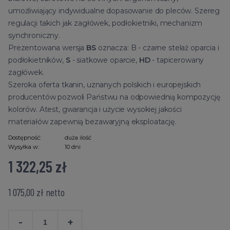
umożliwiający indywidualne dopasowanie do pleców. Szereg
regulacji takich jak zagłówek, podłokietniki, mechanizm
synchroniczny.
Prezentowana wersja
BS
oznacza: B - czarne stelaż oparcia i
podłokietników,
S
- siatkowe oparcie,
HD
- tapicerowany
zagłówek.
Szeroka oferta tkanin, uznanych polskich i europejskich
producentów pozwoli Państwu na odpowiednią kompozycję
kolorów. Atest, gwarancja i użycie wysokiej jakości
materiałów zapewnią bezawaryjną eksploatację.
Dostępność:
duża ilość
Wysyłka w:
10 dni
1 322,25 zł
1 075,00 zł
netto
-
+