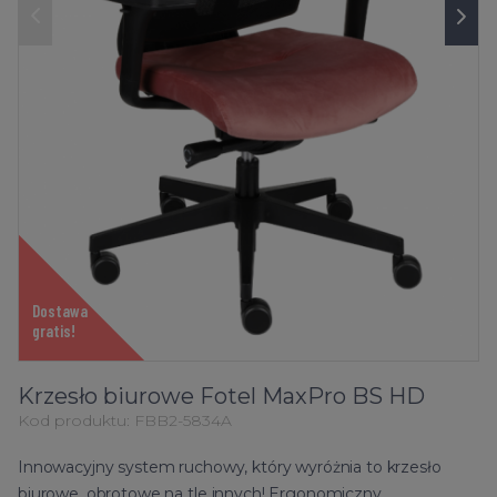
Dostawa
gratis!
Krzesło biurowe Fotel MaxPro BS HD
Kod produktu:
FBB2-5834A
Innowacyjny system ruchowy, który wyróżnia to krzesło
biurowe, obrotowe na tle innych! Ergonomiczny,