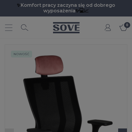
✨
Komfort pracy zaczyna się od dobrego
wyposażenia
✨💻📈
Moje
e.pl
konto
NOWOŚĆ