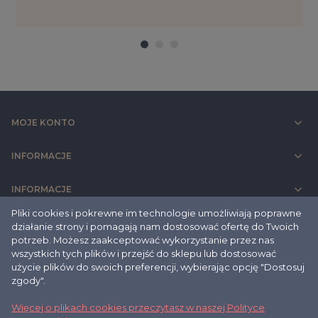
przód - tył - regulacja długości nakładki pozwala na
odpowiednie dopasowanie do długości przedramienia.
MOJE KONTO
INFORMACJE
INFORMACJE
Pliki cookies i pokrewne im technologie umożliwiają poprawne
DANE ADRESOVE
działanie strony i pomagają nam dostosować ofertę do Twoich
potrzeb. Możesz zaakceptować wykorzystanie przez nas
Podstawa Jezdna
:
MaxPro BS black
wyposażony jest w
wszystkich tych plików i przejść do sklepu lub dostosować
pięcioramienną czarną podstawę nylonową.
użycie plików do swoich preferencji, wybierając opcję "Dostosuj
zgody".
2021 © sove.pl
Oparcie
:
Więcej o plikach cookies przeczytasz w naszej Polityce
made with
by
mamezi.pl