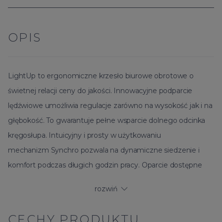
OPIS
LightUp
to ergonomiczne krzesło biurowe obrotowe o
świetnej relacji ceny do jakości. Innowacyjne podparcie
lędźwiowe umożliwia regulacje zarówno na wysokość jak i na
głębokość. To gwarantuje pełne wsparcie dolnego odcinka
kręgosłupa. Intuicyjny i prosty w użytkowaniu
mechanizm
Synchro
pozwala na dynamiczne siedzenie i
komfort podczas długich godzin pracy. Oparcie dostępne
jest w dwóch wariantach: siatkowym i tapicerowanym.
rozwiń
Nowa odsłona kolekcji
LightUp
zaskakuje przede wszystkim
CECHY PRODUKTU