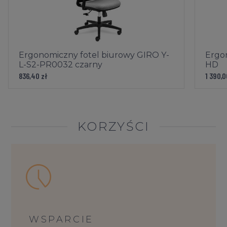
Krzesło biurowe posiada certyfikat
Blue Angel
, jedno z
najstarszych ekologicznych odznaczeń, świadczące o tym,
że produkt jest przyjazny dla środowiska.
Ergonomiczny fotel biurowy GIRO Y-
Ergon
L-S2-PR0032 czarny
HD
Baza: Czarna plastikowa - (tworzywo - poliamid)
836,40 zł
1 390,0
Tapicerka: Next
KORZYŚCI
Kolor siedziska:
NX-16
Kolor oparcia:
NX-16
Kolor elementów plastikowych:
Czarne
Mechanizm: regulacja wysokości siedziska, regulacja
WSPARCIE