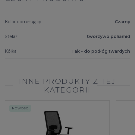
zasadniczą zmianą kolorystyki. Dotychczasową „biurową”,
tradycyjną czerń plastikowych elementów zastąpiła jasna
szarość. Zabieg ten pozwolił na nadanie krzesłom nowego,
Kolor dominujący
Czarny
łagodniejszego charakteru. To odpowiedź na trend,
polegający na ocieplaniu i „udomowieniu” biur poprzez
Stelaż
tworzywo poliamid
tworzenie bardziej swobodnej i kreatywnej przestrzeni do
Kółka
Tak - do podłóg twardych
pracy. Z drugiej strony, gdy praca wykonywana jest zdalnie w
małych, domowych biurach, potrzebne są do tego
odpowiednie siedziska.
INNE PRODUKTY Z TEJ
KATEGORII
W naszej działalności stosujemy strategię zrównoważonego
rozwoju. Działamy w sposób odpowiedzialny, z
poszanowaniem środowiska naturalnego.
LightUp
złożony
NOWOŚĆ
jest z bardzo małej ilości elementów i w 95% nadaje się do
recyklingu.