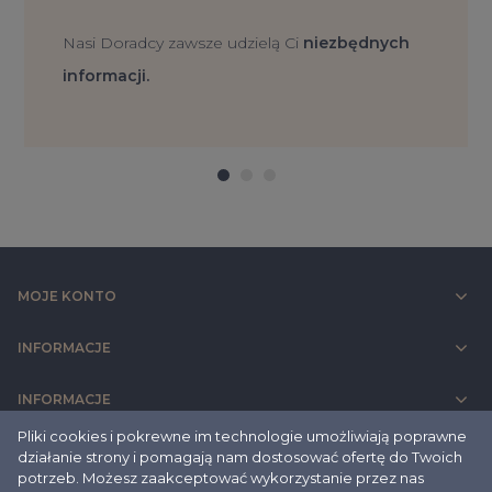
synchronicznego odchylania oparcia / siedziska z
możliwością dostosowania sprężystości odchylenia oparcia
Nasi Doradcy zawsze udzielą Ci
niezbędnych
do ciężaru siedzącego. Mechanizm z dodatkową funkcją
informacji.
wysuwu siedziska, możliwość blokowania w 5 pozycjach.
P61PU -
Podłokietnik regulowany góra-dół
(zakres
regulacji 80 mm), nakładka poliuretanowa.
Podparcie lędźwiowe: Typ B - regulowane góra - dół i na
głębokość
MOJE KONTO
INFORMACJE
Rodzaj kółek: Miękkie samohamowne
INFORMACJE
Waga: 17 kg
Pliki cookies i pokrewne im technologie umożliwiają poprawne
DANE ADRESOVE
działanie strony i pomagają nam dostosować ofertę do Twoich
Gwarancja 5 lat
potrzeb. Możesz zaakceptować wykorzystanie przez nas