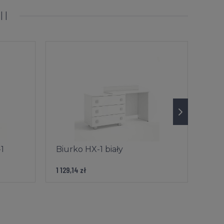
II
1
Biurko HX-1 biały
Biu
1 129,14 zł
1 129