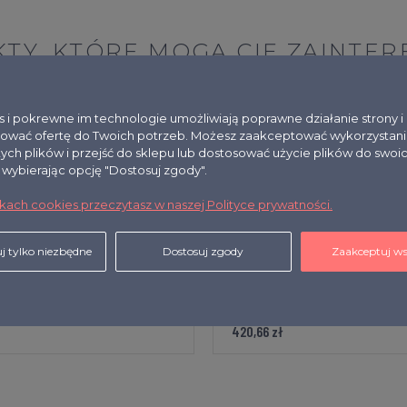
TY, KTÓRE MOGĄ CIĘ ZAINTE
es i pokrewne im technologie umożliwiają poprawne działanie strony 
ować ofertę do Twoich potrzeb. Możesz zaakceptować wykorzystani
tych plików i przejść do sklepu lub dostosować użycie plików do swoi
, wybierając opcję "Dostosuj zgody".
ikach cookies przeczytasz w naszej Polityce prywatności.
j tylko niezbędne
Dostosuj zgody
Zaakceptuj ws
M biały
SV-102 M biały
420,66 zł