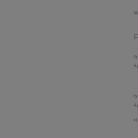
W
r
4.
r
4.
H