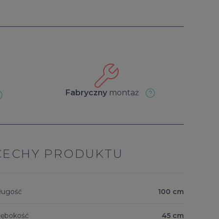
Fabryczny
montaż
CECHY PRODUKTU
ługość
100 cm
łębokość
45 cm