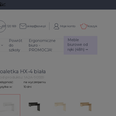
📈
691 120 169
sklep@sove.pl
Moje konto
Koszyk
Meble
Powrót
Ergonomiczne
biurowe od
do
biuro -
ręki (48h) ⭢
szkoły
PROMOCJA!
oaletka HX-4 biała
od produktu:
1A2A-90559
stępność:
na wyczerpaniu
syłka w:
10 dni