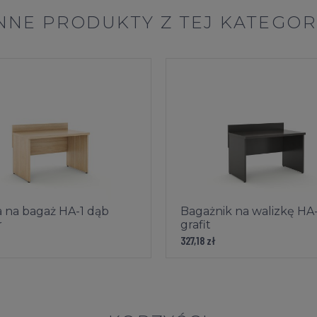
NNE PRODUKTY Z TEJ KATEGOR
a na bagaż HA-1 dąb
Bagażnik na walizkę HA-
r
grafit
327,18 zł