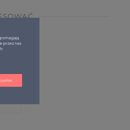
RESOWAĆ
i pomagają
e przez nas
ch
zystkie