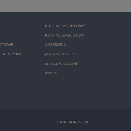
KUCHNIE MODUŁOWE
KUCHNIE ZABUDOWY
ROTOWE
AKCESORIA
FERENCYJNE
przegrody do biurek
przystawki do biurek
dodatki
DANE ADRESOVE