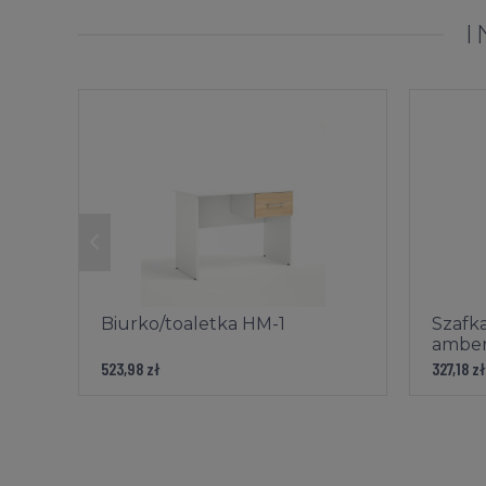
I
Biurko/toaletka HM-1
Szafk
ambe
523,98 zł
327,18 zł