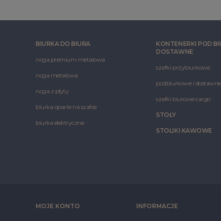
BIURKA DO BIURA
KONTENERKI POD BI
DOSTAWNE
noga premium metalowa
szafki przybiurkowe
noga metalowa
podbiurkowe i dostawne
noga z płyty
szafki biurowe cargo
biurka oparte na szafce
STOŁY
biurka elektryczne
STOLIKI KAWOWE
MOJE KONTO
INFORMACJE