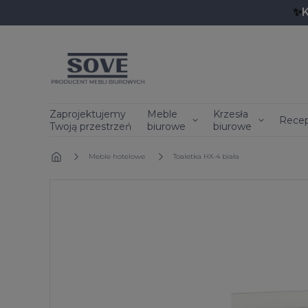
✨
Zaprojektujemy
Meble
Krzesła
Recep
Twoją przestrzeń
biurowe
biurowe
»
Meble hotelowe
»
Toaletka HX-4 biała