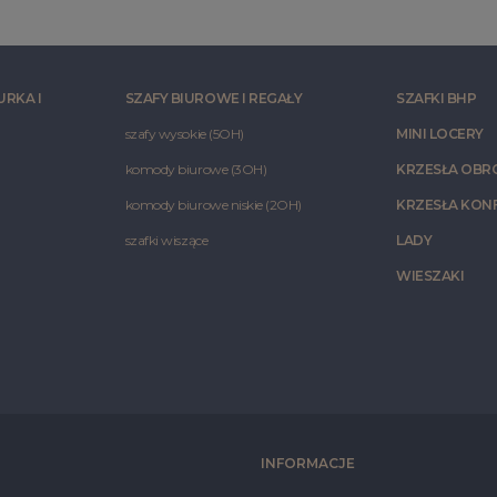
URKA I
SZAFY BIUROWE I REGAŁY
SZAFKI BHP
szafy wysokie (5OH)
MINI LOCERY
komody biurowe (3OH)
KRZESŁA OB
komody biurowe niskie (2OH)
KRZESŁA KON
szafki wiszące
LADY
WIESZAKI
INFORMACJE