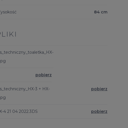
ysokość
84 cm
PLIKI
ys_techniczny_toaletka_HX-
jpg
pobierz
ys_techniczny_HX-3 + HX-
pobierz
jpg
X-4 21 04 2022.3DS
pobierz