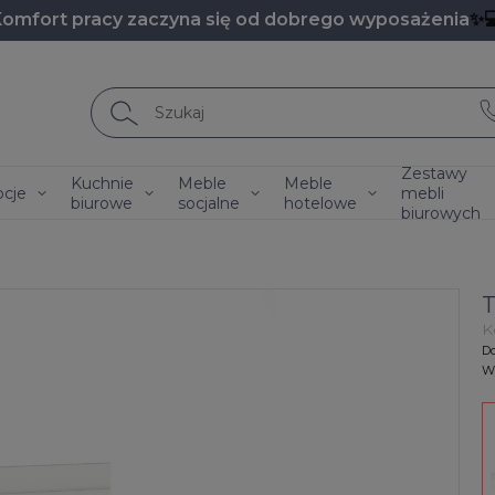
Komfort pracy zaczyna się od dobrego wyposażenia
✨
Zestawy
Kuchnie
Meble
Meble
cje
mebli
biurowe
socjalne
hotelowe
biurowych
T
K
Do
Wy