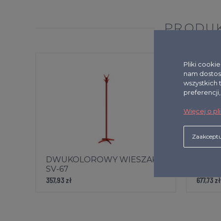
PRODUK
Pliki cooki
nam dostos
wszystkich 
preferencji
Więcej o pl
Zaakceptu
DWUKOLOROWY WIESZAK
SV-18 
SV-67
357,93 zł
677,73 zł